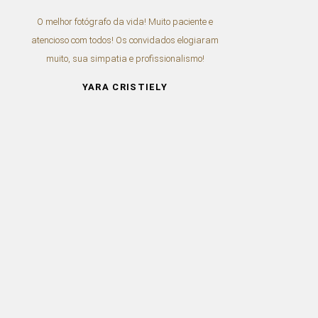
O melhor fotógrafo da vida! Muito paciente e
atencioso com todos! Os convidados elogiaram
muito, sua simpatia e profissionalismo!
e
YARA CRISTIELY
r
ó