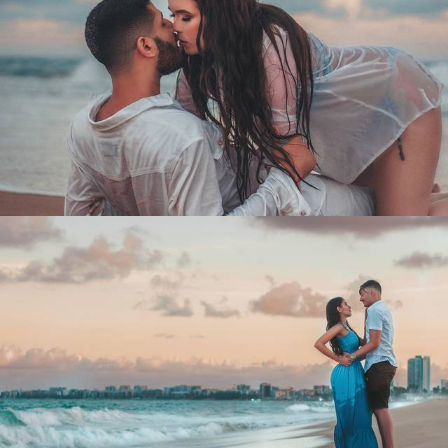
4204
154
1657
113