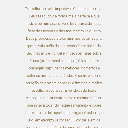
Trabalho incrível e impecável! Costumo dizer que
Deus faz tudo da forma mais perfeita e que
nada é por um acaso. Você ter aparecido nessa
fase das nossas vidas nos mostrou o quanto
Deus providenciou até os mínimos detalhes pra
que a realização do meu sonho fosse tão lindo.
Seu trabalho é incrível e impecável, falar sobre
Bruno (profissional e pessoal) é falar sobre
conseguir capturar os melhores momentos e
obter os melhores resultados, é sobre encher o
coração de paz em saber que fizemos a melhor
escolha, é sobre sorrir vendo cada foto e
conseguir cantar exatamente a mesma música
que estava tocando naquele momento, é sobre
lembrar como foi aquele dia mágico, é saber que
alguém eternizou e conseguiu contar além de
toda a nossa história de amor. Muito obrigada