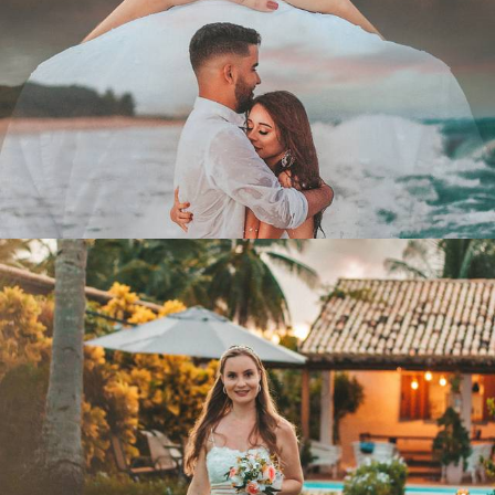
2853
111
1934
234