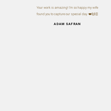
um
Your work is amazing! I’m so happy my wife
ão
found you to capture our special day. ❤️🙌👏
ADAM SAFRAN
 ♥