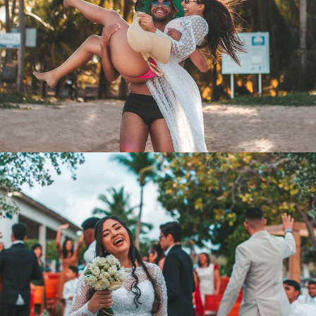
2194
165
1558
361