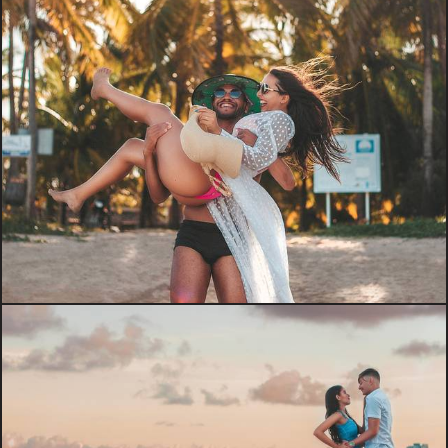
2194
165