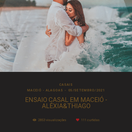
CASAIS
MACEIÓ - ALAGOAS
05/SETEMBRO/2021
ENSAIO CASAL EM MACEIÓ -
ALÉXIA&THIAGO
2853
visualizações
111
curtidas