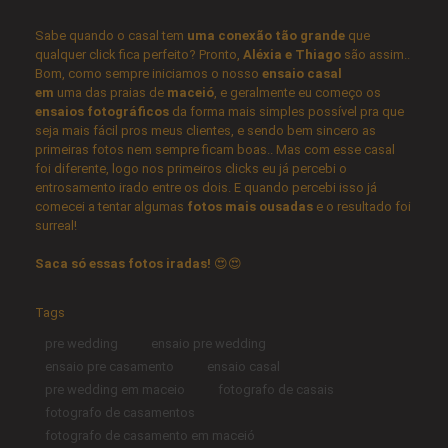
Sabe quando o casal tem
uma conexão tão grande
que
qualquer click fica perfeito? Pronto,
Aléxia e Thiago
são assim..
Bom, como sempre iniciamos o nosso
ensaio casal
em
uma das praias de
maceió
, e geralmente eu começo os
ensaios fotográficos
da forma mais simples possível pra que
seja mais fácil pros meus clientes, e sendo bem sincero as
primeiras fotos nem sempre ficam boas.. Mas com esse casal
foi diferente, logo nos primeiros clicks eu já percebi o
entrosamento irado entre os dois. E quando percebi isso já
comecei a tentar algumas
fotos mais ousadas
e o resultado foi
surreal!
Saca só essas fotos iradas!
😍😍
Tags
pre wedding
ensaio pre wedding
ensaio pre casamento
ensaio casal
pre wedding em maceio
fotografo de casais
fotografo de casamentos
fotografo de casamento em maceió