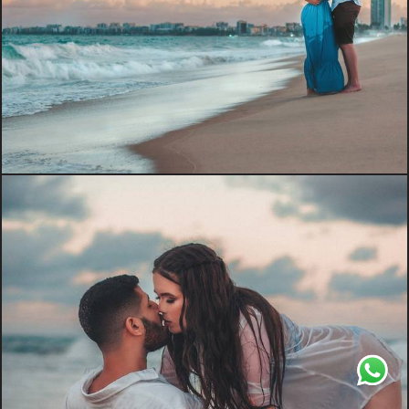
1657
113
4204
154